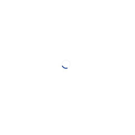
beste-zahlungsarten.de
Bookkeeping
Casino
casino1
casino2
casino3
casino4
Casino5
cccituango.co 14000