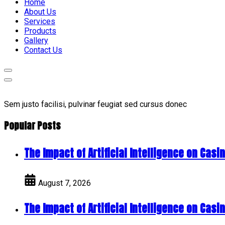
Home
About Us
Services
Products
Gallery
Contact Us
Sem justo facilisi, pulvinar feugiat sed cursus donec
Popular
Posts
The Impact of Artificial Intelligence on Casi
August 7, 2026
The Impact of Artificial Intelligence on Casi