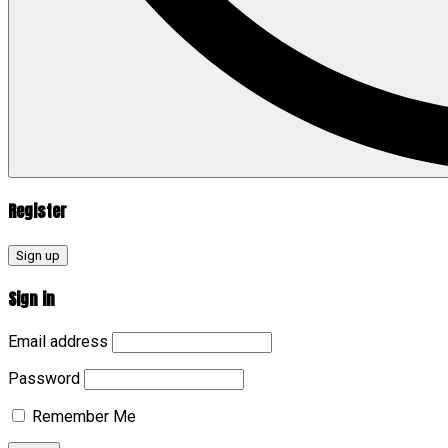
Register
Sign up
Sign in
Email address
Password
Remember Me